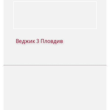
Веджик 3 Пловдив