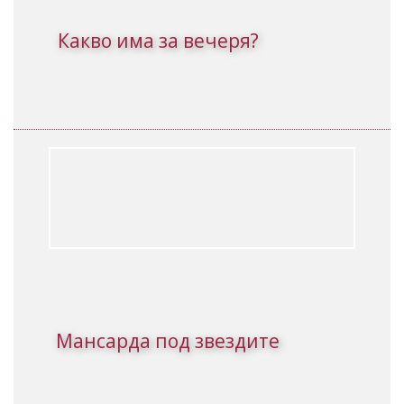
Какво има за вечеря?
Мансарда под звездите